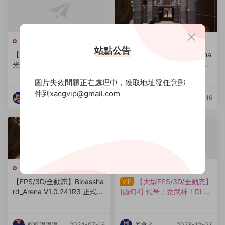
FPS遊戲
FPS遊戲
站點公告
【生存FPS/全動态/步兵】怒
【FPS/3D/全動态】Bioassha
光屍潮/Too Much Light Ver
rd_Arena V1.0.241R3 正式贊
0.6A【更新/9G】【微雲網
助版【更新/6.3G】
圖片失效問題正在處理中，獲取地址發任意郵
盤/直鏈】
件到xacgvip@gmail.com
暴食者
2024-08-28
吖吖嘤嘤嘤
2024-07-16
FPS遊戲
3D遊戲
·
FPS遊戲
【FPS/3D/全動态】Bioassha
【大型FPS/3D/全動态】
VIP
rd_Arena V1.0.241R3 正式贊
[虛幻4] 代号：女武神！DL完
助版【更新/6.3G】
整正式版+存檔【2.4G】
吖吖嘤嘤嘤
2024-07-16
暴食者
2023-12-03