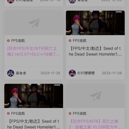
FPS遊戲
FPS遊戲
[巨作FPS/中文/NTR]死亡之
【FPS/中文/動态】Seed of t
種2 ver2.07+DLC+r18補丁
he Dead Sweet HomeVer1.8
+去碼補丁[更新/20G]
9R 官中步兵版【更新/14.5
G】
暴食者
2023-11-25
吖吖嘤嘤嘤
2023-11-06
FPS遊戲
FPS遊戲
【FPS/中文/動态】Seed of t
【巨作FPS/NTR】死亡之種
he Dead Sweet HomeVer1.8
2：甜蜜之家 V1.33R官方中文