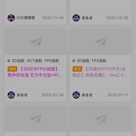
9R 官中步兵版【更新/14.5
步兵版+DLC+存檔【最終更
G】
新/11G】
吖吖嘤嘤嘤
2023-11-06
暴食者
2023-05-20
3D遊戲
·
ACT遊戲
·
FPS遊戲
3D遊戲
·
FPS遊戲
【3D巨作FPS/燒雞】
【3D動作FPS/中文/全
補檔
專享
戰争與玫瑰 官方中文版+R18
動态】病毒危機Z：ViruZ Ver
社保補丁+作弊【絕贊黑絲/3
1.02 官方中文正式版【新作/
0G】
CV/4G】
暴食者
2023-02-24
暴食者
2023-01-17