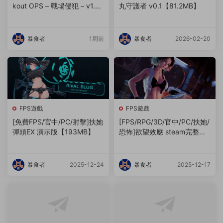
kout OPS – 戰場侵犯 – v1.0
丸守護者 v0.1【81.2MB】
【3.55GB】
暴食者
1周前
暴食者
2026-02-20
FPS遊戲
FPS遊戲
[免費FPS/官中/PC/射擊]扶她
[FPS/RPG/3D/官中/PC/扶她/
彈頭EX 演示版【193MB】
恐怖]欲望效應 steam完整版
【9.12GB】
暴食者
2025-12-24
暴食者
2025-12-17