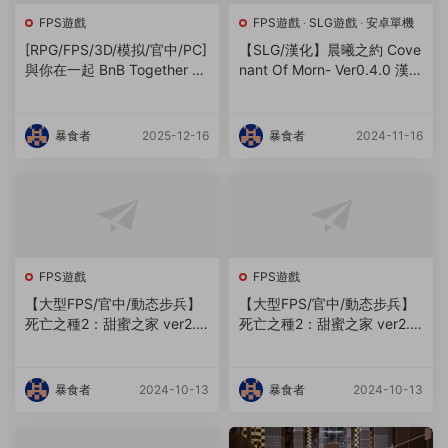
FPS遊戲
FPS遊戲
·
SLG遊戲
·
安卓單機
[RPG/FPS/3D/模拟/官中/PC]
【SLG/漢化】晨曦之約 Cove
與你在一起 BnB Together Bn
nant Of Morn- Ver0.4.0 漢化
B 11-26【40GB】
中文版【PC+安卓/3.4G】
【微雲網盤/直鏈】
暴食者
2025-12-16
暴食者
2024-11-16
FPS遊戲
FPS遊戲
【大型FPS/官中/動态步兵】
【大型FPS/官中/動态步兵】
死亡之種2：甜蜜之家 ver2.1
死亡之種2：甜蜜之家 ver2.1
03R 官方豪華中文版+補丁
03R 官方豪華中文版+補丁
【PC-更新/21G微雲網盤/直
【PC-更新/21G微雲網盤/直
鏈/史詩巨作FPS】
鏈/史詩巨作FPS】
暴食者
2024-10-13
暴食者
2024-10-13